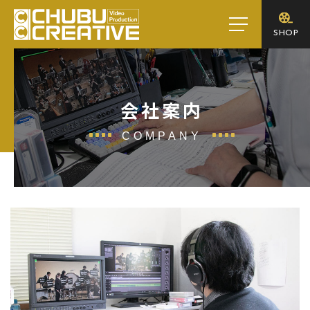
toggle
SHOP
navigation
会社案内
COMPANY