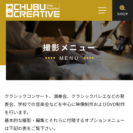
toggle
SHOP
navigation
撮影メニュー
MENU
クラシックコンサート、演奏会、クラシックバレエなどの発
表会、学校での音楽会などを中心に映像制作およびDVD制作
を行います。
基本的な撮影・編集とそれらに付随するオプションメニュー
は下記の表をご覧下さい。